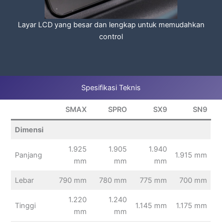
Layar LCD yang besar dan lengkap untuk memudahkan
control
Spesifikasi Teknis
SMAX
SPRO
SX9
SN9
Dimensi
1.925
1.905
1.940
Panjang
1.915 mm
mm
mm
mm
Lebar
790 mm
780 mm
775 mm
700 mm
1.220
1.240
Tinggi
1.145 mm
1.175 mm
mm
mm