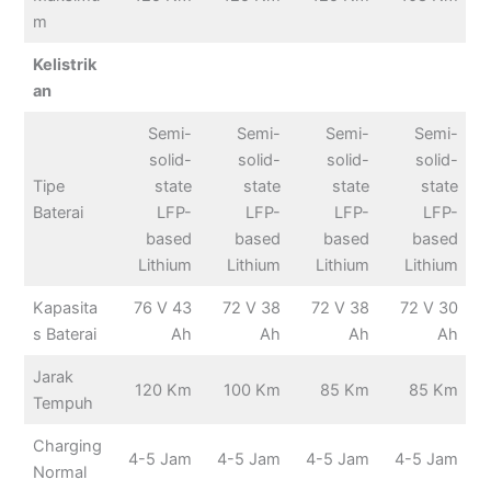
m
Kelistrik
an
Semi-
Semi-
Semi-
Semi-
solid-
solid-
solid-
solid-
Tipe
state
state
state
state
Baterai
LFP-
LFP-
LFP-
LFP-
based
based
based
based
Lithium
Lithium
Lithium
Lithium
Kapasita
76 V 43
72 V 38
72 V 38
72 V 30
s Baterai
Ah
Ah
Ah
Ah
Jarak
120 Km
100 Km
85 Km
85 Km
Tempuh
Charging
4-5 Jam
4-5 Jam
4-5 Jam
4-5 Jam
Normal