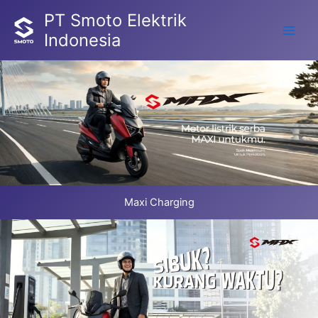
Skip
PT Smoto Elektrik
to
Indonesia
Main
content
Men
Maxi Charging